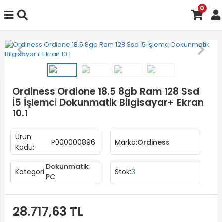
0
Ordiness Ordione 18.5 8gb Ram 128 Ssd
İ5 İşlemci Dokunmatik Bilgisayar+ Ekran
10.1
Ürün
P000000896
Marka:
Ordiness
Kodu:
Dokunmatik
Kategori:
Stok:
3
PC
28.717,63 TL