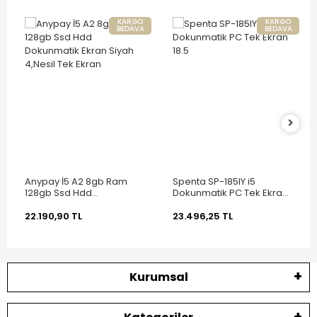
KARGO
KARGO
BEDAVA
BEDAVA
Anypay İ5 A2 8gb Ram
Spenta SP-185IY i5
128gb Ssd Hdd
Dokunmatik PC Tek Ekran
Dokunmatik Ekran Siyah
18.5
4,Nesil Tek Ekran
22.190,90 TL
23.496,25 TL
Kurumsal