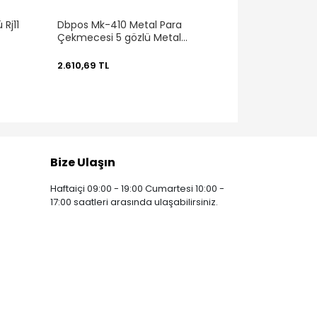
Rj11
Dbpos Mk-410 Metal Para
Çekmecesi 5 gözlü Metal
Mekanizma 41 x 41 x 11Cm
2.610,69 TL
Bize Ulaşın
Haftaiçi 09:00 - 19:00 Cumartesi 10:00 -
17:00 saatleri arasında ulaşabilirsiniz.