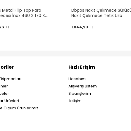
 Metal Filip Top Para
Dbpos Nakit Çekmece Sürücü 
cesi İnox 460 X 170 X
Nakit Çekmece Tetik Usb
mm
26 TL
1.044,28 TL
oriler
Hızlı Erişim
Ekipmanları
Hesabım
nler
Alışveriş Listem
eler
Siparişlerim
ar Ürünleri
İletişim
ve Ölçüm Ürünlerimiz