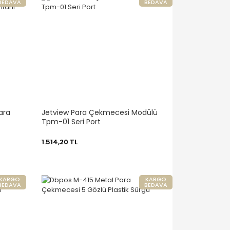
BEDAVA
BEDAVA
ara
Jetview Para Çekmecesi Modülü
Tpm-01 Seri Port
1.514,20 TL
KARGO
KARGO
BEDAVA
BEDAVA