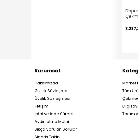
Dbpos
Çekme
100
3.237,
Kurumsal
Kateg
Hakkımızda
Market 
Gizlilik Sözleşmesi
Tüm Ürü
Üyelik Sözleşmesi
Çekmec
İletişim
Bilgisay
İptal ve İade Süreci
Tartım 
Aydınlatma Metni
Sıkça Sorulan Sorular
Sipariş Takip