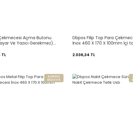
 Çekmecesi Açma Butonu
Dbpos Filip Top Para Çekmec
isayar Ve Yazıcı Gerekmez)
İnox 460 X 170 X 100mm İçi t
 TL
2.036,34 TL
KARGO
BEDAVA