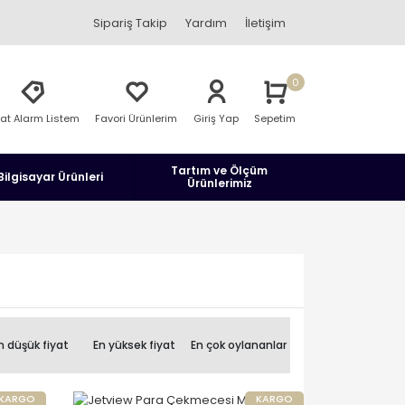
Sipariş Takip
Yardım
İletişim
0
yat Alarm Listem
Favori Ürünlerim
Giriş Yap
Sepetim
Tartım ve Ölçüm
Bilgisayar Ürünleri
Ürünlerimiz
n düşük fiyat
En yüksek fiyat
En çok oylananlar
KARGO
KARGO