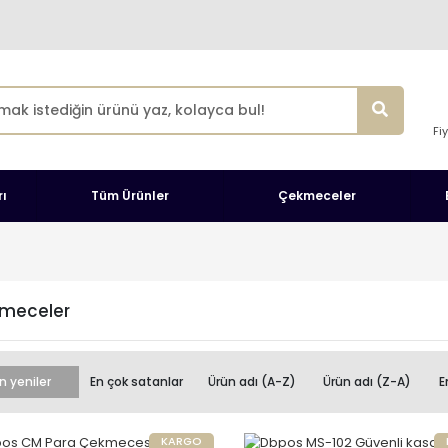
Fi
ı
Tüm Ürünler
Çekmeceler
meceler
n yeniler
En çok satanlar
Ürün adı (A-Z)
Ürün adı (Z-A)
E
KARGO