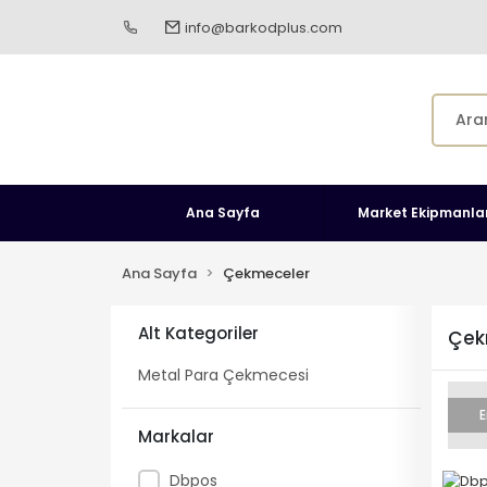
info@barkodplus.com
Ana Sayfa
Market Ekipmanlar
Ana Sayfa
Çekmeceler
Alt Kategoriler
Çek
Metal Para Çekmecesi
E
Markalar
Dbpos