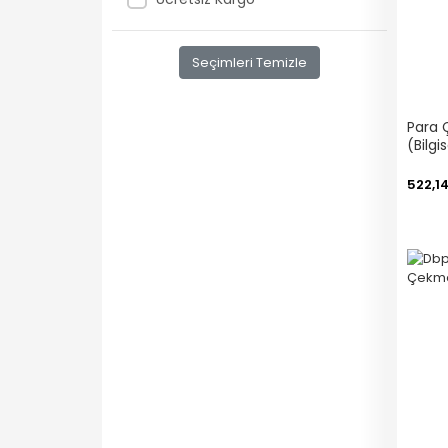
Seçimleri Temizle
Para
(Bilg
Tetik
522,14