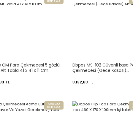
BEDAVA
 CM Para Çekmecesi 5 gözlü
Dbpos MS-102 Güvenli kasa P
Alt Tabla 41 x 41 x 11 Cm
Çekmecesi (Gece Kasası)
Anahtarlı
33 TL
3.132,83 TL
KARGO
BEDAVA