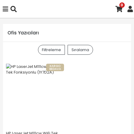
0
Ofis Yazıcıları
Filtreleme
Sıralama
KARGO
BEDAVA
HP LaserJet M111cw WiFi Tek