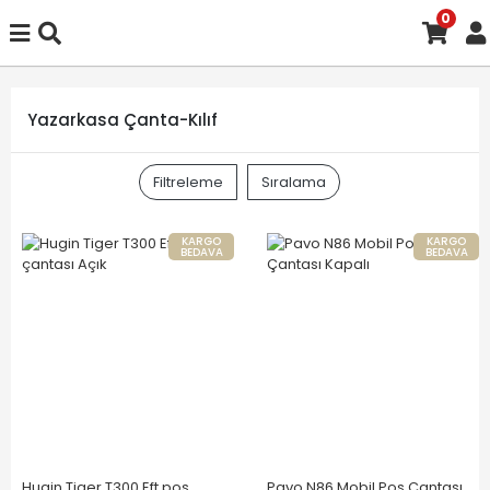
0
Yazarkasa Çanta-Kılıf
Filtreleme
Sıralama
KARGO
KARGO
BEDAVA
BEDAVA
Hugin Tiger T300 Eft pos
Pavo N86 Mobil Pos Çantası