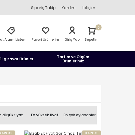
Sipariş Takip
Yardım
İletişim
0
yat Alarm Listem
Favori Ürünlerim
Giriş Yap
Sepetim
Tartım ve Ölçüm
Bilgisayar Ürünleri
Ürünlerimiz
n düşük fiyat
En yüksek fiyat
En çok oylananlar
KARGO
KARGO