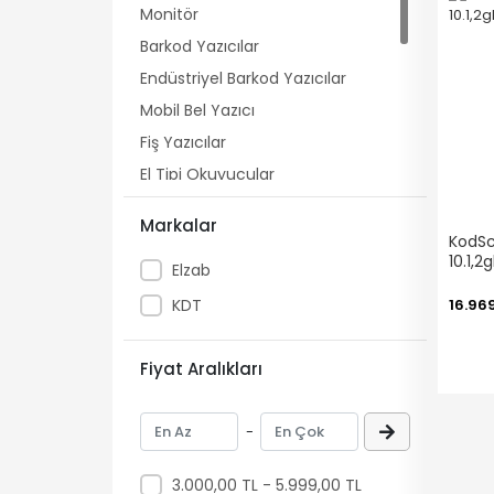
Monitör
Barkod Yazıcılar
Endüstriyel Barkod Yazıcılar
Mobil Bel Yazıcı
Fiş Yazıcılar
El Tipi Okuyucular
Kablosuz Okuyucular
Markalar
Masa Üstü Okuyucular
KodSc
10.1,2
Elzab
Fiyat Gör Cihazları
Masaüstü Bilgisayarlar
KDT
16.969
Ekran & Display
Kart Yazıcıları
Fiyat Aralıkları
Ofis Yazıcıları
-
3.000,00 TL - 5.999,00 TL