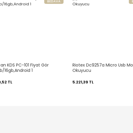
BEDAVA
an KDS PC-101 Fiyat Gör
Riotex Dc9257a Micro Usb Mo
gb/16gb,Android 1
Okuyucu
,52 TL
5.221,39 TL