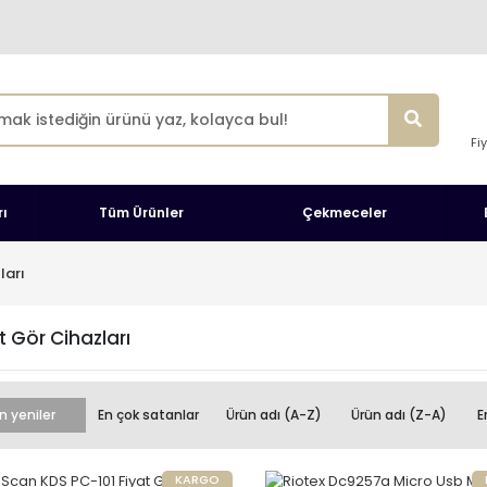
Fi
ı
Tüm Ürünler
Çekmeceler
ları
t Gör Cihazları
n yeniler
En çok satanlar
Ürün adı (A-Z)
Ürün adı (Z-A)
E
KARGO