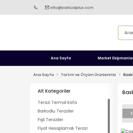
info@barkodplus.com
Ana Sayfa
Market Ekipmanlar
Ana Sayfa
Tartım ve Ölçüm Ürünlerimiz
Baskü
Alt Kategoriler
Bask
Terazi Termal Kafa
Barkodlu Teraziler
E
Fişli Teraziler
Fiyat Hesaplamalı Terazi