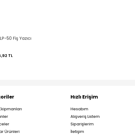
LP-50 Fiş Yazıcı
4,92 TL
oriler
Hızlı Erişim
Ekipmanları
Hesabım
nler
Alışveriş Listem
eler
Siparişlerim
ar Ürünleri
İletişim