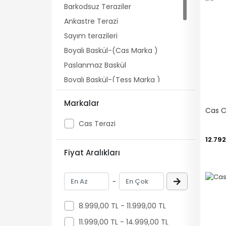
Barkodsuz Teraziler
Ankastre Terazi
Sayım terazileri
Boyalı Baskül-(Cas Marka )
Paslanmaz Baskül
Boyalı Baskül-(Tess Marka )
Rampalı Baskül
Markalar
Baskül Yazıcıları
Cas Terazi
İndikatör
Diğer Tartım Ürünleri
12.792
Fiyat Aralıkları
Vinç Baskülü
Terazili Pos Sistemi
-
Hassas Terazi
8.999,00 TL - 11.999,00 TL
11.999,00 TL - 14.999,00 TL