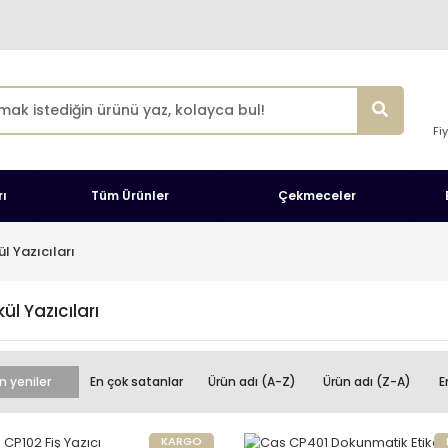
Fi
ı
Tüm Ürünler
Çekmeceler
l Yazıcıları
ül Yazıcıları
n yeniler
En çok satanlar
Ürün adı (A-Z)
Ürün adı (Z-A)
E
KARGO