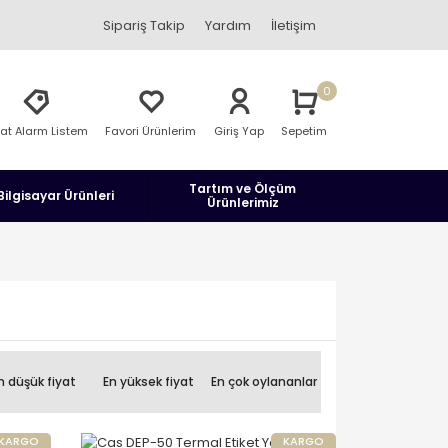
Sipariş Takip
Yardım
İletişim
0
yat Alarm Listem
Favori Ürünlerim
Giriş Yap
Sepetim
Tartım ve Ölçüm
Bilgisayar Ürünleri
Ürünlerimiz
n düşük fiyat
En yüksek fiyat
En çok oylananlar
KARGO
KARGO