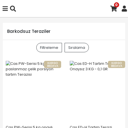
0
Barkodsuz Teraziler
Filtreleme
Sıralama
KARGO
KARGO
BEDAVA
BEDAVA
Cas PW-Serisi 5 kg onaylı
Cas ED-H Tartım Terazi