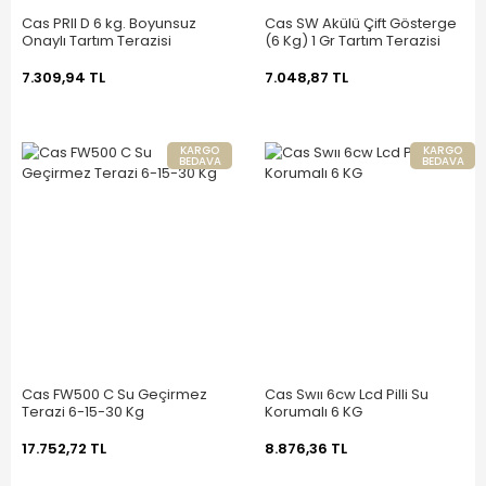
Cas PRII D 6 kg. Boyunsuz
Cas SW Akülü Çift Gösterge
Onaylı Tartım Terazisi
(6 Kg) 1 Gr Tartım Terazisi
7.309,94 TL
7.048,87 TL
KARGO
KARGO
BEDAVA
BEDAVA
Cas FW500 C Su Geçirmez
Cas Swıı 6cw Lcd Pilli Su
Terazi 6-15-30 Kg
Korumalı 6 KG
17.752,72 TL
8.876,36 TL