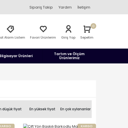
Sipariş Takip
Yardım
İletişim
0
yat Alarm Listem
Favori Ürünlerim
Giriş Yap
Sepetim
Tartım ve Ölçüm
Bilgisayar Ürünleri
Ürünlerimiz
n düşük fiyat
En yüksek fiyat
En çok oylananlar
KARGO
KARGO