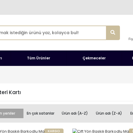
Fi
ı
Tüm Ürünler
Çekmeceler
eri Kartı
n yeniler
En çok satanlar
Ürün adı (A-Z)
Ürün adı (Z-A)
E
KARGO