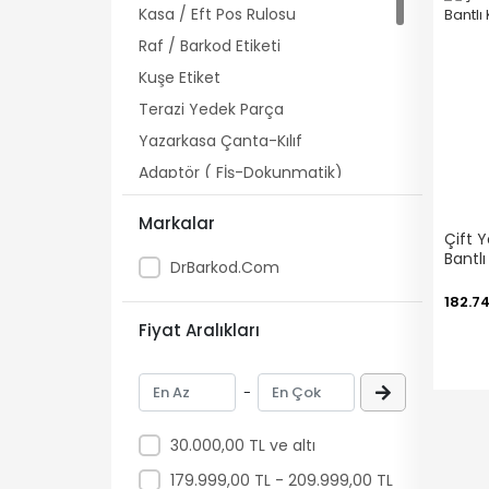
Kasa / Eft Pos Rulosu
Raf / Barkod Etiketi
Kuşe Etiket
Terazi Yedek Parça
Yazarkasa Çanta-Kılıf
Adaptör ( Fİş-Dokunmatik)
Yazıcı Aksesuar ve Aparatlar
Markalar
Yardımcı Malzeme
Çift Y
Bantlı
DrBarkod.Com
Mağaza Güvenliği
Kampanyalı Ürünler
182.7
Fiyat Aralıkları
Tarih Kodlama Yazıcı
Japon Akmaz
-
Alarm sistemi
Müşteri Kartı
30.000,00 TL ve altı
Ödeme Noktası
179.999,00 TL - 209.999,00 TL