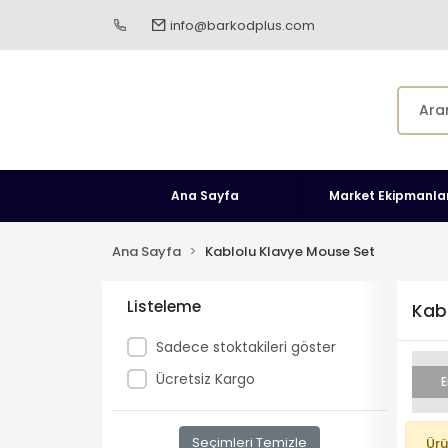
info@barkodplus.com
Ana Sayfa
Market Ekipmanlar
Ana Sayfa
Kablolu Klavye Mouse Set
Listeleme
Kab
Sadece stoktakileri göster
Ücretsiz Kargo
E
Seçimleri Temizle
Ürü