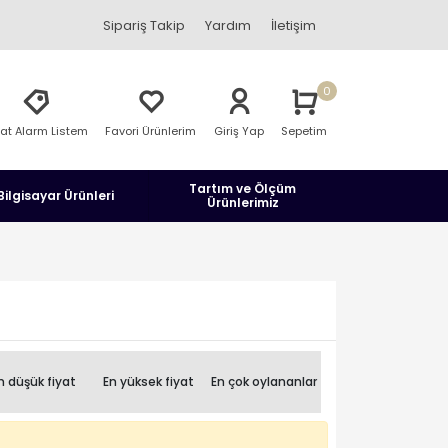
Sipariş Takip
Yardım
İletişim
0
yat Alarm Listem
Favori Ürünlerim
Giriş Yap
Sepetim
Tartım ve Ölçüm
Bilgisayar Ürünleri
Ürünlerimiz
n düşük fiyat
En yüksek fiyat
En çok oylananlar