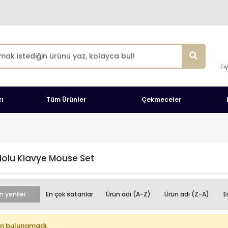
Fi
ı
Tüm Ürünler
Çekmeceler
lolu Klavye Mouse Set
n yeniler
En çok satanlar
Ürün adı (A-Z)
Ürün adı (Z-A)
E
n bulunamadı.