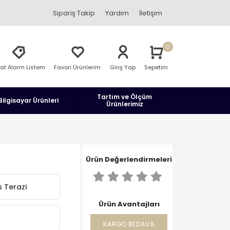
Sipariş Takip
Yardım
İletişim
0
yat Alarm Listem
Favori Ürünlerim
Giriş Yap
Sepetim
Tartım ve Ölçüm
Bilgisayar Ürünleri
Ürünlerimiz
ı
Ürün Değerlendirmeleri
 Terazi
Ürün Avantajları
KARGO BEDAVA