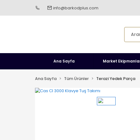
info@barkodplus.com
Ana Sayfa
Market Ekipmanlar
Ana Sayfa
Tüm Ürünler
Terazi Yedek Parça