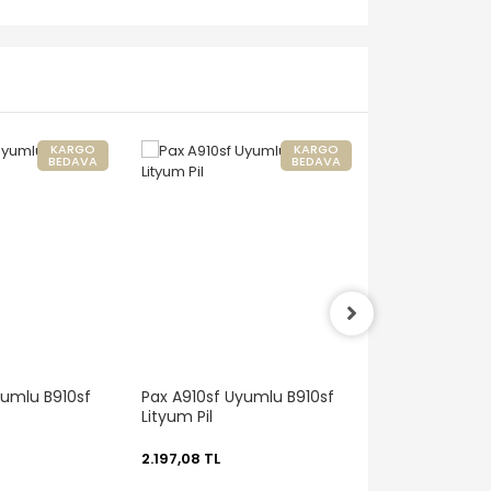
KARGO
KARGO
BEDAVA
BEDAVA
yumlu B910sf
Pax A910sf Uyumlu B910sf
Pax A910sf Uy
Lityum Pil
İletişim ve Şar
2.197,08 TL
2.805,00 TL