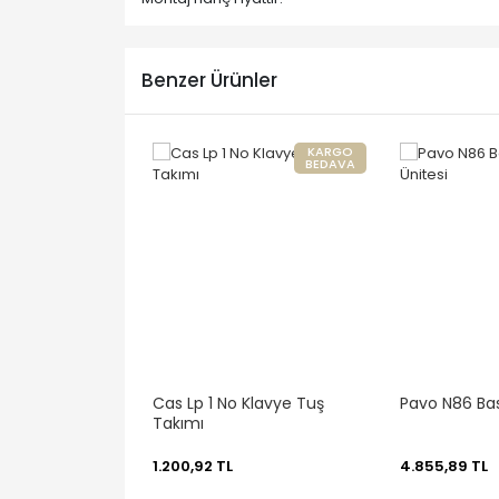
Benzer Ürünler
KARGO
BEDAVA
Cas Lp 1 No Klavye Tuş
Pavo N86 Bas
Takımı
1.200,92 TL
4.855,89 TL