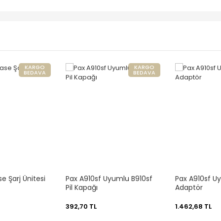
KARGO
KARGO
BEDAVA
BEDAVA
e Şarj Ünitesi
Pax A910sf Uyumlu B910sf
Pax A910sf U
Pil Kapağı
Adaptör
392,70 TL
1.462,68 TL