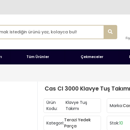
Fi
ı
Tüm Ürünler
Çekmeceler
Cas Cl 3000 Klavye Tuş Takım
Ürün
Klavye Tuş
Marka:
Cas
Kodu:
Takımı
Terazi Yedek
Kategori:
Stok:
10
Parça