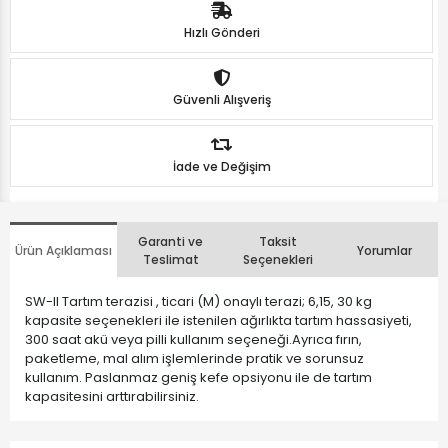
Hızlı Gönderi
Güvenli Alışveriş
İade ve Değişim
Garanti ve
Taksit
Ürün Açıklaması
Yorumlar
Teslimat
Seçenekleri
SW-II Tartım terazisi , ticari (M) onaylı terazi; 6,15, 30 kg
kapasite seçenekleri ile istenilen ağırlıkta tartım hassasiyeti,
300 saat akü veya pilli kullanım seçeneği.Ayrıca fırın,
paketleme, mal alım işlemlerinde pratik ve sorunsuz
kullanım. Paslanmaz geniş kefe opsiyonu ile de tartım
kapasitesini arttırabilirsiniz.