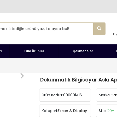
Fi
ı
Tüm Ürünler
Çekmeceler
y
Dokunmatik Bilgisayar Askı Ap
Ürün Kodu:
P000001416
Marka:
Cas
Kategori:
Ekran & Display
Stok:
20+