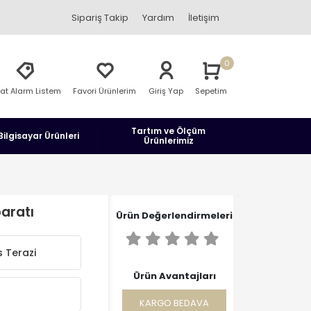
Sipariş Takip
Yardım
İletişim
0
yat Alarm Listem
Favori Ürünlerim
Giriş Yap
Sepetim
Tartım ve Ölçüm
Bilgisayar Ürünleri
Ürünlerimiz
aratı
Ürün Değerlendirmeleri
 Terazi
Ürün Avantajları
KARGO BEDAVA