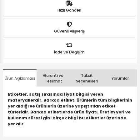
Hızlı Gönderi
Güvenli Alışveriş
İade ve Değişim
Garanti ve
Taksit
Ürün Açıklaması
Yorumlar
Teslimat
Seçenekleri
Etiketler, satış sırasında fiyat bilgisi veren
materyallerdir. Barkod etiket, ürünlerin tüm bilgilerinin
yer aldığı ve ürünlerin üzerine yapıştırılan etiket
türleridir. Barkod etiketlerde ürün fiyatı, üretim yeri ve
kullanım süresi gibi birçok bilgi bu etiketler üzerinde
yer alır.