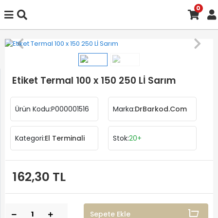
0
Etiket Termal 100 x 150 250 Lİ Sarım
Ürün Kodu:
P000001516
Marka:
DrBarkod.Com
Kategori:
El Terminali
Stok:
20+
162,30 TL
Sepete Ekle