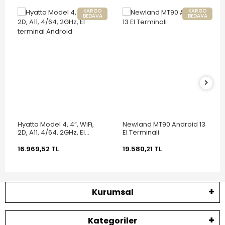
KARGO
KARGO
BEDAVA
BEDAVA
Hyatta Model 4, 4”, WiFi,
Newland MT90 Android 13
2D, A11, 4/64, 2GHz, El
El Terminali
terminal Android
16.969,52 TL
19.580,21 TL
Kurumsal
Kategoriler