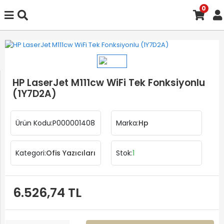
0
HP LaserJet M111cw WiFi Tek Fonksiyonlu
(1Y7D2A)
Ürün Kodu:
P000001408
Marka:
Hp
Kategori:
Ofis Yazıcıları
Stok:
1
6.526,74 TL