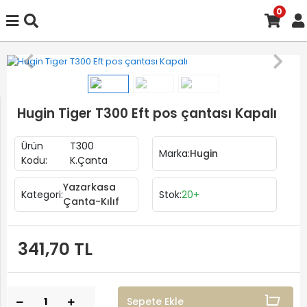
0
Hugin Tiger T300 Eft pos çantası Kapalı
Ürün
T300
Marka:
Hugin
Kodu:
K.Çanta
Yazarkasa
Kategori:
Stok:
20+
Çanta-Kılıf
341,70 TL
Sepete Ekle