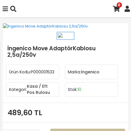
0
İngenico Move AdaptörKablosu
2,5a/250v
Ürün Kodu:
P000001533
Marka:
İngenico
Kasa / Eft
Kategori:
Stok:
10
Pos Rulosu
489,60 TL