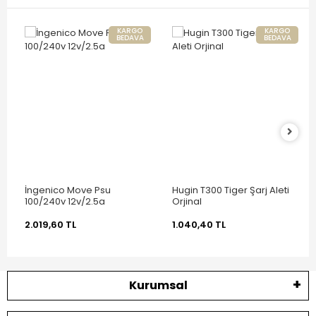
KARGO
KARGO
BEDAVA
BEDAVA
İngenico Move Psu
Hugin T300 Tiger Şarj Aleti
100/240v 12v/2.5a
Orjinal
2.019,60 TL
1.040,40 TL
Kurumsal