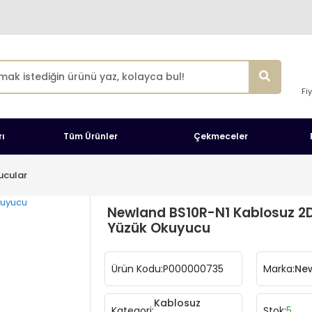
Fi
ı
Tüm Ürünler
Çekmeceler
ucular
Newland BS10R-N1 Kablosuz 2
Yüzük Okuyucu
Ürün Kodu:
P000000735
Marka:
Ne
Kablosuz
Kategori:
Stok:
5