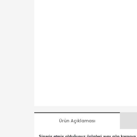
Ürün Açıklaması
Sipariş etmiş olduğunuz ürünleri aynı gün kargoya t