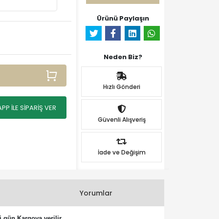
Ürünü Paylaşın
Neden Biz?
Hızlı Gönderi
P İLE SİPARİŞ VER
Güvenli Alışveriş
İade ve Değişim
Yorumlar
 gün Kargoya verilir.