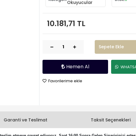
Okuyucular
10.181,71 TL
Sepete Ekle
Hemen Al
WHATSAP
Favorilerime ekle
Garanti ve Teslimat
Taksit Seçenekleri
eslim etmeye gayret ediyoruz. Saat 16:00 Sonra Gelen Siparişinizi ertesi