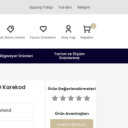
Sipariş Takip
Yardım
İletişim
0
yat Alarm Listem
Favori Ürünlerim
Giriş Yap
Sepetim
Tartım ve Ölçüm
Bilgisayar Ürünleri
Ürünlerimiz
D Karekod
Ürün Değerlendirmeleri
wland
Ürün Avantajları
KARGO BEDAVA