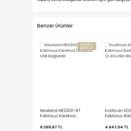
Benzer Ürünler
KARGO
BEDAVA
Newland HR2300-BT
KodScan KD
Kablosuz Karekod
Kablosuz Ba
Okuyucu USB Bağlantılı
(2.4G,USB+B
6.265,67 TL
4.647,04 TL