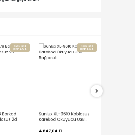
KARGO
KARGO
BEDAVA
BEDAVA
 Barkod
Sunlux XL-9610 Kablosuz
KDT-5042 (2D
losuz 2d
Karekod Okuyucu USB
Hafızalı Lazer
Bağlantılı
Okuyucu
(2.4G+USB+Bl
4.647,04 TL
6.004,60 TL