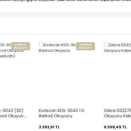
KARGO
KARGO
BEDAVA
BEDAVA
S-3042 (2D)
Kodscan KDS-3040 1 D
Zebra DS2278
rkod Okuyucu
Barkod Okuyucu
Okuyucu Kab
luetooth)
3.393,91 TL
9.398,49 TL