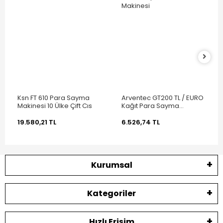
Ksn FT 610 Para Sayma
Arventec GT200 TL / EURO
Makinesi 10 Ülke Çift Cıs
Kağıt Para Sayma
Makinesi
19.580,21 TL
6.526,74 TL
Kurumsal
Kategoriler
Hızlı Erişim