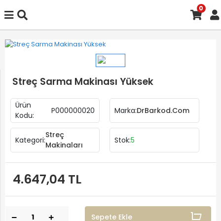
0
Streç Sarma Makinası Yüksek
Ürün
P000000020
Marka:
DrBarkod.Com
Kodu:
Streç
Kategori:
Stok:
5
Makinaları
4.647,04 TL
Sepete Ekle