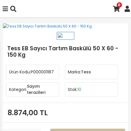
0
Tess EB Sayıcı Tartım Baskülü 50 X 60 -
150 Kg
Ürün Kodu:
P000001187
Marka:
Tess
Sayım
Kategori:
Stok:
10
terazileri
8.874,00 TL