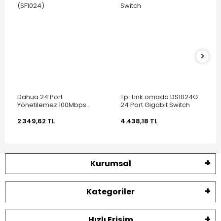
Dahua 24 Port
Tp-Link omada DS1024G
Yönetilemez 100Mbps
24 Port Gigabit Switch
(SF1024)
2.349,62 TL
4.438,18 TL
Kurumsal
Kategoriler
Hızlı Erişim