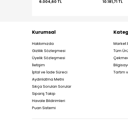
6.004,60 TL
10.181,71 TL
Kurumsal
Kateg
Hakkımızda
Market 
Gizlilik Sözleşmesi
Tüm Ürü
Üyelik Sözleşmesi
Çekmec
İletişim
Bilgisay
İptal ve İade Süreci
Tartım 
Aydınlatma Metni
Sıkça Sorulan Sorular
Sipariş Takip
Havale Bildirimleri
Puan Sistemi