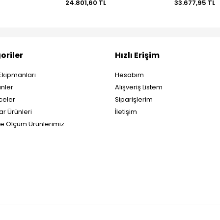
24.801,60 TL
33.677,95 TL
oriler
Hızlı Erişim
Ekipmanları
Hesabım
nler
Alışveriş Listem
eler
Siparişlerim
ar Ürünleri
İletişim
ve Ölçüm Ürünlerimiz