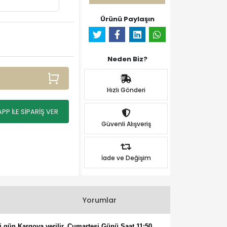
Ürünü Paylaşın
Neden Biz?
Hızlı Gönderi
P İLE SİPARİŞ VER
Güvenli Alışveriş
İade ve Değişim
Yorumlar
i gün Kargoya verilir. Cumartesi Günü Saat 11:50