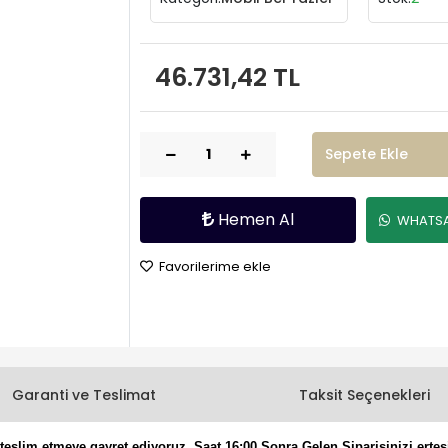
46.731,42 TL
Sepete Ekle
Hemen Al
WHATSAP
Favorilerime ekle
Garanti ve Teslimat
Taksit Seçenekleri
eslim etmeye gayret ediyoruz. Saat 16:00 Sonra Gelen Siparişinizi ertes