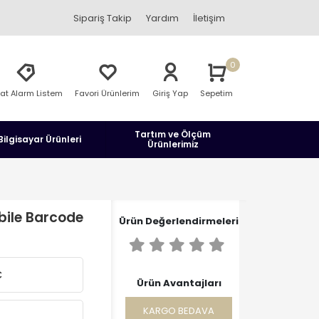
Sipariş Takip
Yardım
İletişim
0
yat Alarm Listem
Favori Ürünlerim
Giriş Yap
Sepetim
Tartım ve Ölçüm
Bilgisayar Ürünleri
Ürünlerimiz
bile Barcode
Ürün Değerlendirmeleri
C
Ürün Avantajları
KARGO BEDAVA