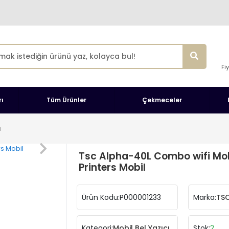
Fi
ı
Tüm Ürünler
Çekmeceler
ı
Tsc Alpha-40L Combo wifi Mo
Printers Mobil
Ürün Kodu:
P000001233
Marka:
TS
Kategori:
Mobil Bel Yazıcı
Stok:
2