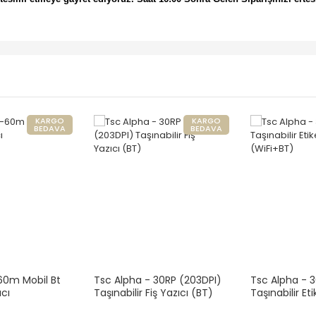
KARGO
KARGO
BEDAVA
BEDAVA
60m Mobil Bt
Tsc Alpha - 30RP (203DPI)
Tsc Alpha - 3
ıcı
Taşınabilir Fiş Yazıcı (BT)
Taşınabilir Eti
(WiFi+BT)