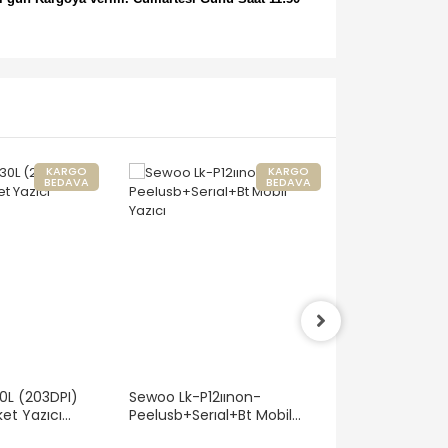
KARGO
KARGO
BEDAVA
BEDAVA
0L (203DPI)
Sewoo Lk-P12ıınon-
Sewoo Lk-P30ı
ket Yazıcı
Peelusb+Serıal+Bt Mobil
Termal Usb/B
Yazıcı
Mobil Fiş / Eti