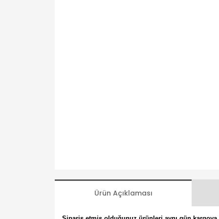
Ürün Açıklaması
Sipariş etmiş olduğunuz ürünleri aynı gün kargoya t