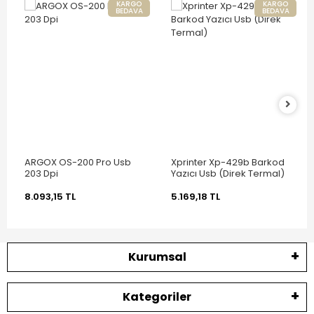
KARGO
KARGO
BEDAVA
BEDAVA
ARGOX OS-200 Pro Usb
Xprinter Xp-429b Barkod
203 Dpi
Yazıcı Usb (Direk Termal)
8.093,15 TL
5.169,18 TL
Kurumsal
Kategoriler