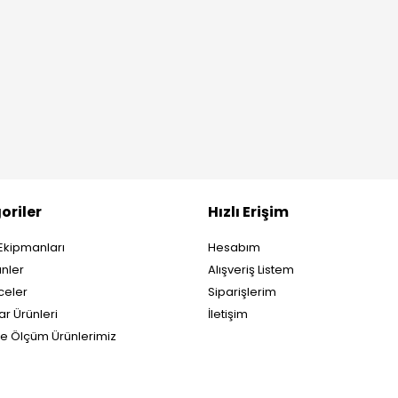
oriler
Hızlı Erişim
Ekipmanları
Hesabım
nler
Alışveriş Listem
eler
Siparişlerim
ar Ürünleri
İletişim
ve Ölçüm Ürünlerimiz