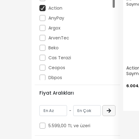
Action
AnyPay
Argox
ArvenTec
Beko
Cas Terazi
Ceopos
Actio
Sayma
Dbpos
6.004
Dell
Fiyat Aralıkları
Digi Terazi
Digitus
-
Draytek
5.599,00 TL ve üzeri
DrBarkod.Com
Elzab