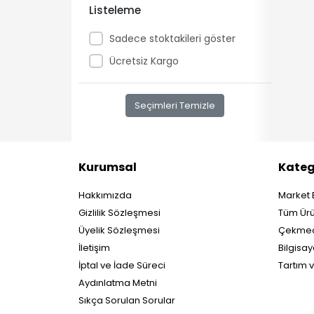
Listeleme
Enpos
Sadece stoktakileri göster
Frisby
Ücretsiz Kargo
Glory
Henex
Seçimleri Temizle
Hp
Hugin
Hyatta
Kurumsal
Kateg
I m Samart
Hakkımızda
Market 
İngenico
Gizlilik Sözleşmesi
Tüm Ürü
KDT
Üyelik Sözleşmesi
Çekmec
Kisan
İletişim
Bilgisay
Koddata
İptal ve İade Süreci
Tartım 
Aydınlatma Metni
Newland
Sıkça Sorulan Sorular
Ordiness