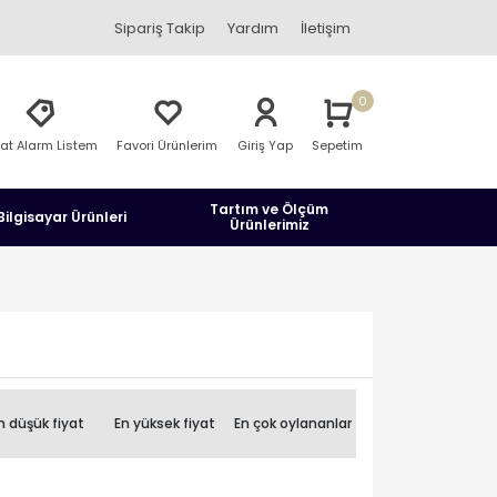
Sipariş Takip
Yardım
İletişim
0
yat Alarm Listem
Favori Ürünlerim
Giriş Yap
Sepetim
Tartım ve Ölçüm
Bilgisayar Ürünleri
Ürünlerimiz
n düşük fiyat
En yüksek fiyat
En çok oylananlar