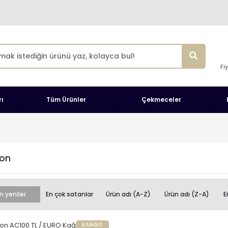
Fi
ı
Tüm Ürünler
Çekmeceler
ion
n yeniler
En çok satanlar
Ürün adı (A-Z)
Ürün adı (Z-A)
E
KARGO