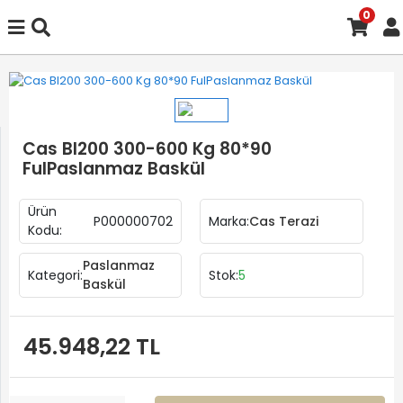
0
Cas BI200 300-600 Kg 80*90
FulPaslanmaz Baskül
Ürün
P000000702
Marka:
Cas Terazi
Kodu:
Paslanmaz
Kategori:
Stok:
5
Baskül
45.948,22 TL