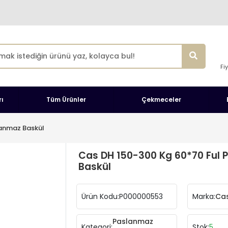
Fi
ı
Tüm Ürünler
Çekmeceler
anmaz Baskül
Cas DH 150-300 Kg 60*70 Ful
Baskül
Ürün Kodu:
P000000553
Marka:
Cas
Paslanmaz
Kategori:
Stok:
5