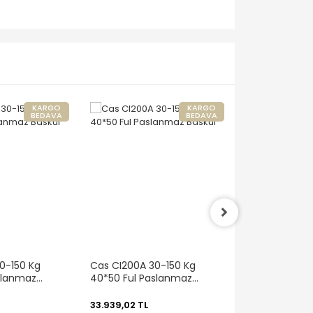
KARGO
KARGO
BEDAVA
BEDAVA
0-150 Kg
Cas CI200A 30-150 Kg
Cas CI200A 3
slanmaz
40*50 Ful Paslanmaz
35*40 Ful Pa
Baskül
Baskül
33.939,02 TL
32.372,61 TL