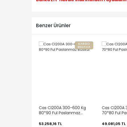
Benzer Ürünler
KARGO
BEDAVA
Cas CI200A 300-600 Kg
Cas CI200A 
80*90 Ful Paslanmaz
70*80 Ful P
Baskül
Baskül
53.258,16 TL
49.081,05 TL