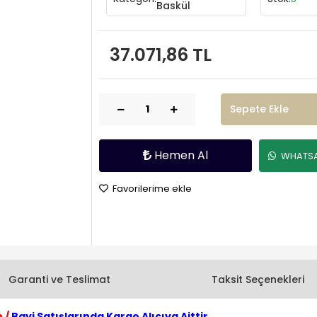
Baskül
37.071,86 TL
Sepete Ekle
Hemen Al
WHATSAP
Favorilerime ekle
Garanti ve Teslimat
Taksit Seçenekleri
 /
Bayi Satışlarında Kargo Alıcıya Aittir.