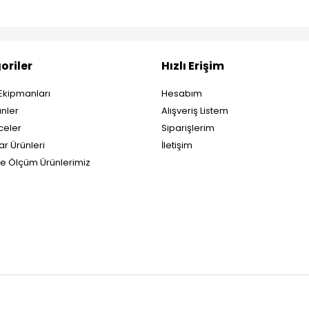
oriler
Hızlı Erişim
Ekipmanları
Hesabım
nler
Alışveriş Listem
eler
Siparişlerim
ar Ürünleri
İletişim
ve Ölçüm Ürünlerimiz