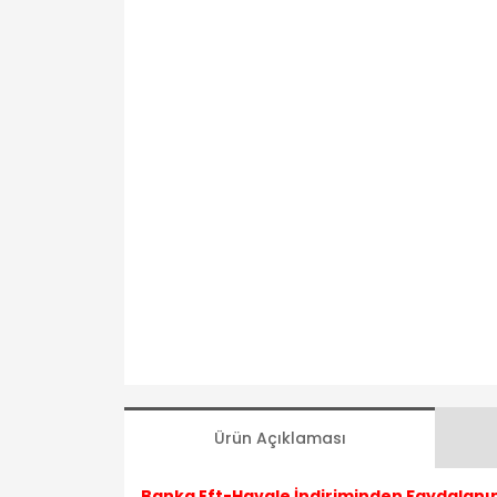
Ürün Açıklaması
Banka Eft-Havale İndiriminden Faydalanın