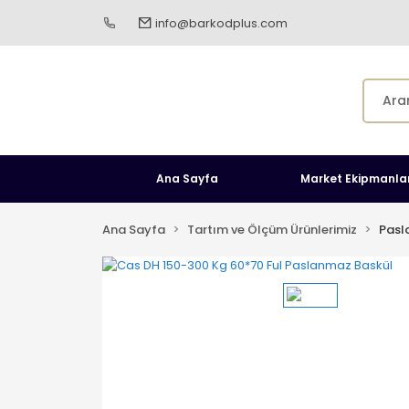
info@barkodplus.com
Ana Sayfa
Market Ekipmanlar
Ana Sayfa
Tartım ve Ölçüm Ürünlerimiz
Pasl