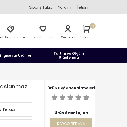
Sipariş Takip
Yardım
İletişim
0
yat Alarm Listem
Favori Ürünlerim
Giriş Yap
Sepetim
Tartım ve Ölçüm
Bilgisayar Ürünleri
Ürünlerimiz
 Paslanmaz
Ürün Değerlendirmeleri
 Terazi
Ürün Avantajları
KARGO BEDAVA