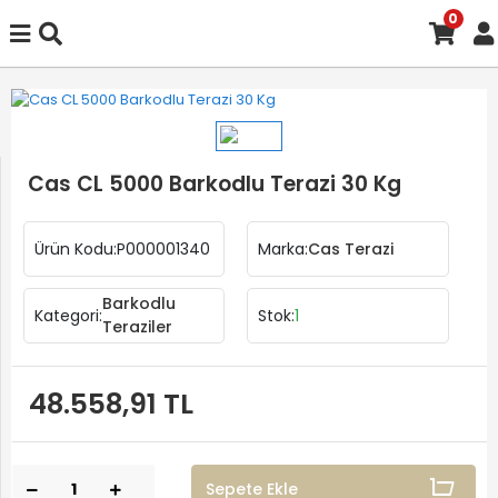
0
Cas CL 5000 Barkodlu Terazi 30 Kg
Ürün Kodu:
P000001340
Marka:
Cas Terazi
Barkodlu
Kategori:
Stok:
1
Teraziler
48.558,91 TL
Sepete Ekle