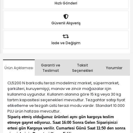
Hızlı Gönderi
Güvenli Alışveriş
İade ve Değişim
Garanti ve
Taksit
Ürün Açıklaması
Yorumlar
Teslimat
Seçenekleri
CL5200 N barkodlu terazi modelimiz market, süpermarket,
şarküteri, kuruyemişçi, manav ve zincir mağazalar için
kullanıma uygundur. Kullanım alanına göre 15 kg veya 30 kg
tartım kapasitesi seçenekleri mevcuttur. Tezgahtar satışı fiyat
etiketleme ve tezgah üstü terazi modu vardır. Standart 10.000
PLU ürün hafızası mevcuttur.
Sipariş etmiş olduğunuz ürünleri aynı gün kargoya teslim
etmeye gayret ediyoruz. Saat 16:00 Sonra Gelen Siparişinizi
ertesi gün Kargoya verilir. Cumartesi Günü Saat 11:50 den sonra