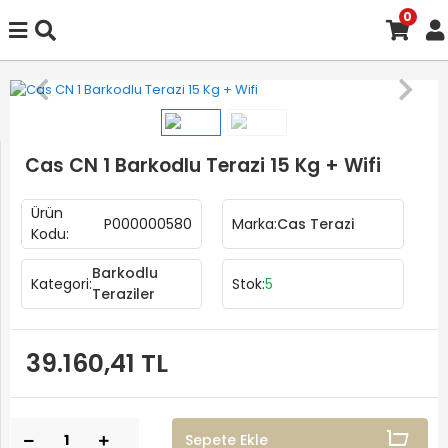
0
Cas CN 1 Barkodlu Terazi 15 Kg + Wifi
Ürün
P000000580
Marka:
Cas Terazi
Kodu:
Barkodlu
Kategori:
Stok:
5
Teraziler
39.160,41 TL
Sepete Ekle