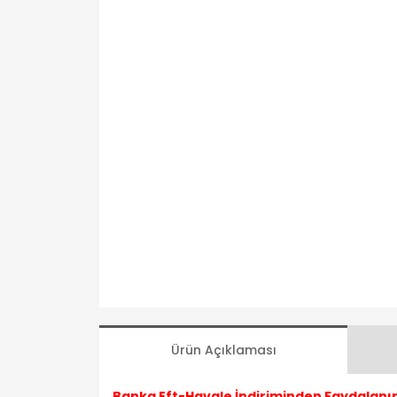
Ürün Açıklaması
Banka Eft-Havale İndiriminden Faydalanın