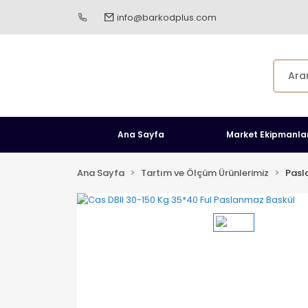
info@barkodplus.com
Ana Sayfa
Market Ekipmanlar
Ana Sayfa
Tartım ve Ölçüm Ürünlerimiz
Pasl