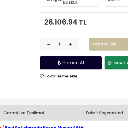
Baskül
26.106,94 TL
Sepete Ekle
Hemen Al
WHATSAP
Favorilerime ekle
Garanti ve Teslimat
Taksit Seçenekleri
 /
Bayi Satışlarında Kargo Alıcıya Aittir.