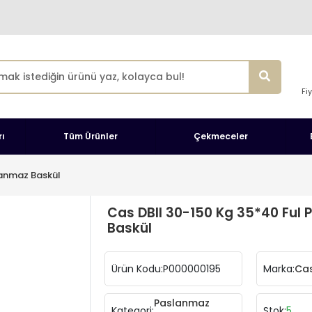
Fi
ı
Tüm Ürünler
Çekmeceler
anmaz Baskül
Cas DBII 30-150 Kg 35*40 Ful
Baskül
Ürün Kodu:
P000000195
Marka:
Cas
Paslanmaz
Kategori:
Stok:
5