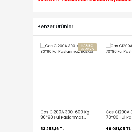
Benzer Ürünler
KARGO
BEDAVA
Cas CI200A 300-600 Kg
Cas CI200A 
80*90 Ful Paslanmaz
70*80 Ful P
Baskül
Baskül
53.258,16 TL
49.081,05 TL