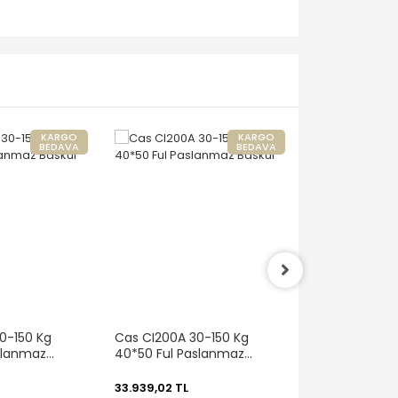
KARGO
KARGO
BEDAVA
BEDAVA
0-150 Kg
Cas CI200A 30-150 Kg
Cas CI200A 3
slanmaz
40*50 Ful Paslanmaz
35*40 Ful Pa
Baskül
Baskül
33.939,02 TL
32.372,61 TL