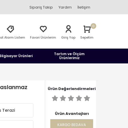
Sipariş Takip
Yardım
İletişim
0
yat Alarm Listem
Favori Ürünlerim
Giriş Yap
Sepetim
Tartım ve Ölçüm
Bilgisayar Ürünleri
Ürünlerimiz
 Paslanmaz
Ürün Değerlendirmeleri
 Terazi
Ürün Avantajları
KARGO BEDAVA