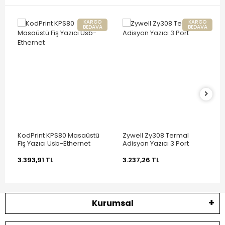
KARGO
KARGO
BEDAVA
BEDAVA
KodPrint KPS80 Masaüstü
Zywell Zy308 Termal
Fiş Yazıcı Usb-Ethernet
Adisyon Yazıcı 3 Port
3.393,91 TL
3.237,26 TL
Kurumsal