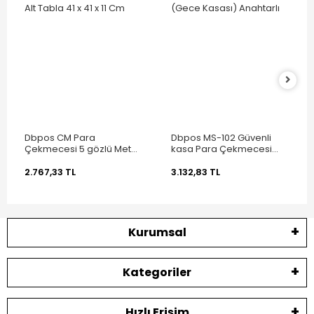
Dbpos CM Para
Dbpos MS-102 Güvenli
Çekmecesi 5 gözlü Metal
kasa Para Çekmecesi
Alt Tabla 41 x 41 x 11 Cm
(Gece Kasası) Anahtarlı
2.767,33 TL
3.132,83 TL
Kurumsal
Kategoriler
Hızlı Erişim