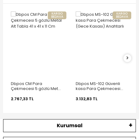
KARGO
KARGO
BEDAVA
BEDAVA
Dbpos CM Para
Dbpos MS-102 Güvenli
Çekmecesi 5 gözlü Metal
kasa Para Çekmecesi
Alt Tabla 41 x 41 x 11 Cm
(Gece Kasası) Anahtarlı
2.767,33 TL
3.132,83 TL
Kurumsal