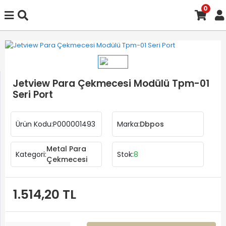
0
Jetview Para Çekmecesi Modülü Tpm-01
Seri Port
Ürün Kodu:
P000001493
Marka:
Dbpos
Metal Para
Kategori:
Stok:
8
Çekmecesi
1.514,20 TL