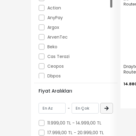
Action
AnyPay
Argox
ArvenTec
Beko
Cas Terazi
Ceopos
Drayt
Rout
Dbpos
14.88
Dell
Fiyat Aralıkları
Digi Terazi
Digitus
-
Draytek
11.999,00 TL - 14.999,00 TL
DrBarkod.Com
17.999,00 TL - 20.999,00 TL
Elzab