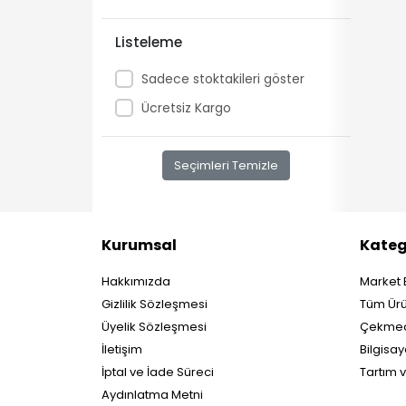
Enpos
Listeleme
Frisby
Sadece stoktakileri göster
Glory
Ücretsiz Kargo
Henex
Hp
Seçimleri Temizle
Hugin
Hyatta
I m Samart
Kurumsal
Kateg
İngenico
Hakkımızda
Market 
KDT
Gizlilik Sözleşmesi
Tüm Ürü
Kisan
Üyelik Sözleşmesi
Çekmec
Koddata
İletişim
Bilgisay
Newland
İptal ve İade Süreci
Tartım 
Aydınlatma Metni
Ordiness