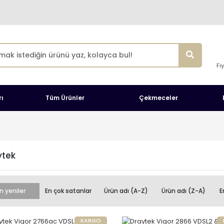
Fi
ı
Tüm Ürünler
Çekmeceler
ytek
n yeniler
En çok satanlar
Ürün adı (A-Z)
Ürün adı (Z-A)
E
KARGO