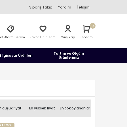
Sipariş Takip
Yardım
İletişim
0
yat Alarm Listem
Favori Ürünlerim
Giriş Yap
Sepetim
Tartım ve Ölçüm
Bilgisayar Ürünleri
Ürünlerimiz
n düşük fiyat
En yüksek fiyat
En çok oylananlar
KARGO