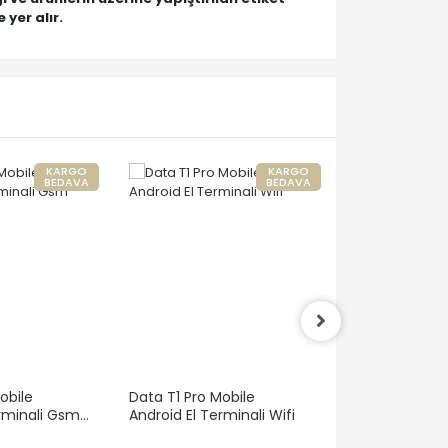
 yer alır.
KARGO
KARGO
BEDAVA
BEDAVA
obile
Data T1 Pro Mobile
Etiket Termal 50 x 30
erminali Gsm
Android El Terminali Wifi
2500 Li 2 Lİ