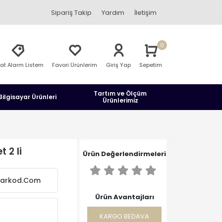
Sipariş Takip
Yardım
İletişim
0
yat Alarm Listem
Favori Ürünlerim
Giriş Yap
Sepetim
Tartım ve Ölçüm
Bilgisayar Ürünleri
Ürünlerimiz
 2 li
Ürün Değerlendirmeleri
Barkod.Com
Ürün Avantajları
KARGO BEDAVA