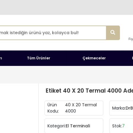
Fi
ı
Tüm Ürünler
Çekmeceler
Etiket 40 X 20 Termal 4000 Adet
Ürün
40 X 20 Termal
Marka:
Dr
Kodu:
4000
Kategori:
El Terminali
Stok:
7