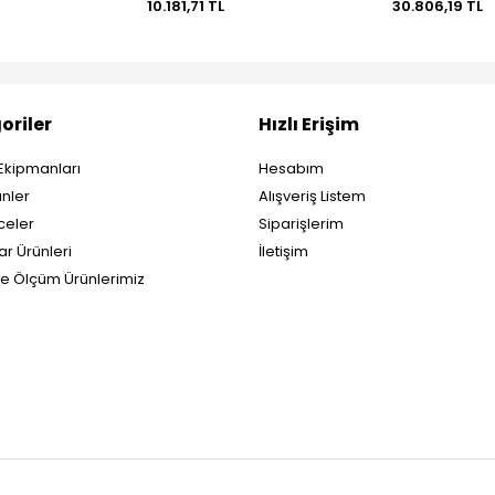
10.181,71 TL
30.806,19 TL
oriler
Hızlı Erişim
Ekipmanları
Hesabım
nler
Alışveriş Listem
eler
Siparişlerim
ar Ürünleri
İletişim
ve Ölçüm Ürünlerimiz