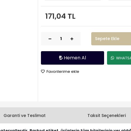
171,04 TL
Sepete Ekle
Hemen Al
WHATSAP
Favorilerime ekle
Garanti ve Teslimat
Taksit Seçenekleri
materyallerdir. Barkod etiket, ürünlerin tüm bilgilerinin yer aldı