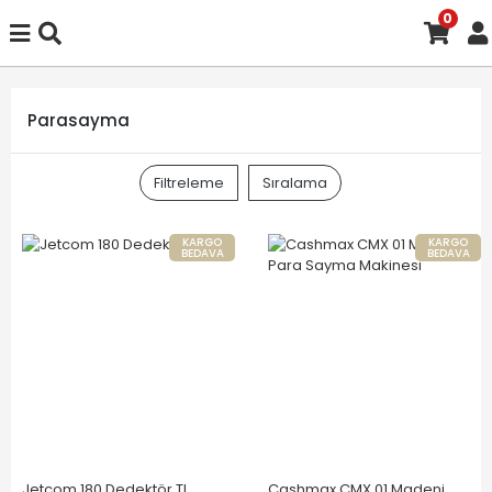
0
Parasayma
Filtreleme
Sıralama
KARGO
KARGO
BEDAVA
BEDAVA
Jetcom 180 Dedektör TL
Cashmax CMX 01 Madeni