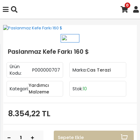
0
Paslanmaz Kefe Farkı 160 $
Ürün
P000000707
Marka:
Cas Terazi
Kodu:
Yardımcı
Kategori:
Stok:
10
Malzeme
8.354,22 TL
Sepete Ekle