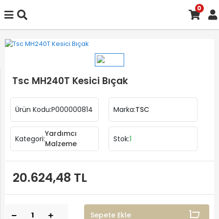
0
Tsc MH240T Kesici Bıçak
Ürün Kodu:
P000000814
Marka:
TSC
Yardımcı
Kategori:
Stok:
1
Malzeme
20.624,48 TL
Sepete Ekle