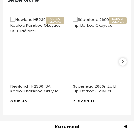
Benzer Ürünler
KARGO
KARGO
BEDAVA
BEDAVA
Newland HR2300-SA
Süperlead 2600n 2d El
Kablolu Karekod Okuyucu
Tipi Barkod Okuyucu
USB Bağlantılı
3.916,05 TL
2.192,98 TL
Kurumsal