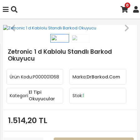
0
Zetronic 1 d Kablolu Standlı Barkod
Okuyucu
Ürün Kodu:
P000001068
Marka:
DrBarkod.Com
El Tipi
Kategori:
Stok:
1
Okuyucular
1.514,20 TL