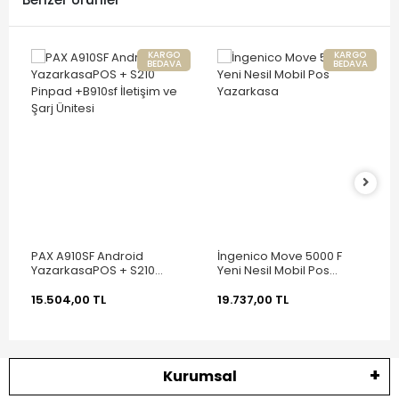
KARGO
KARGO
BEDAVA
BEDAVA
PAX A910SF Android
İngenico Move 5000 F
YazarkasaPOS + S210
Yeni Nesil Mobil Pos
Pinpad +B910sf İletişim ve
Yazarkasa
Şarj Ünitesi
15.504,00 TL
19.737,00 TL
Kurumsal