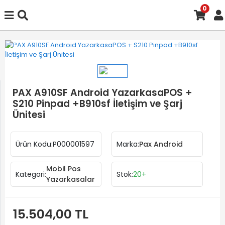
0
PAX A910SF Android YazarkasaPOS +
S210 Pinpad +B910sf İletişim ve Şarj
Ünitesi
Ürün Kodu:
P000001597
Marka:
Pax Android
Mobil Pos
Kategori:
Stok:
20+
Yazarkasalar
15.504,00 TL