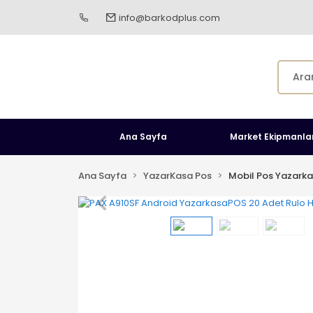
info@barkodplus.com
Ana Sayfa
Market Ekipmanlar
Ana Sayfa
YazarKasa Pos
Mobil Pos Yazarka