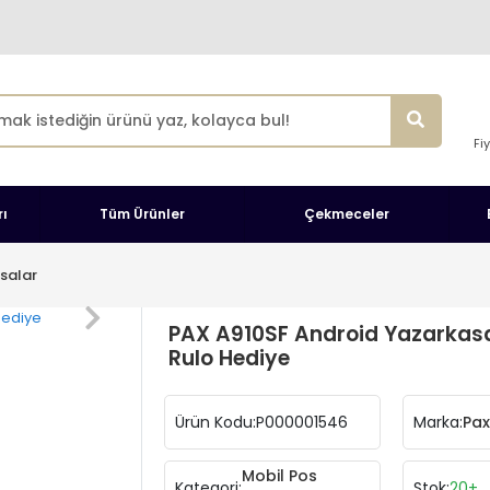
Fi
ı
Tüm Ürünler
Çekmeceler
salar
PAX A910SF Android Yazarkas
Rulo Hediye
Ürün Kodu:
P000001546
Marka:
Pax
Mobil Pos
Kategori:
Stok:
20+