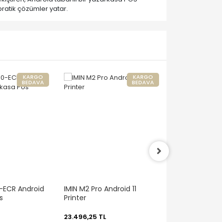
pratik çözümler yatar.
KARGO
KARGO
BEDAVA
BEDAVA
-ECR Android
IMIN M2 Pro Android 11
Pavo N96 Mobi
s
Printer
Pos Terminali
23.496,25 TL
15.620,66 TL