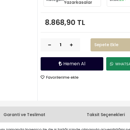
Yazarkasalar
8.868,90 TL
Sepete Ekle
Hemen Al
WHATSAP
Favorilerime ekle
Garanti ve Teslimat
Taksit Seçenekleri
aynı zamanda Ingenico ile de iş birliği içinde olmasıyla güvenilirliğini 