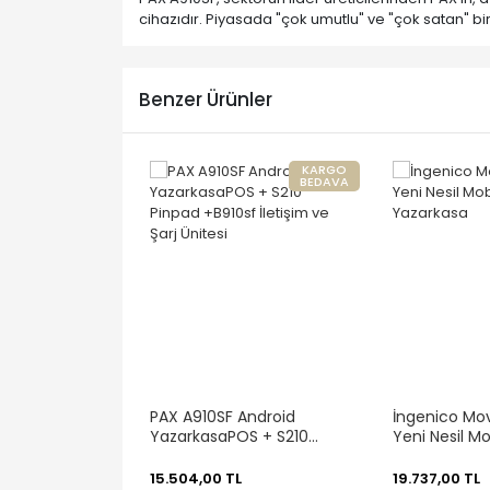
cihazıdır. Piyasada "çok umutlu" ve "çok satan" bi
Benzer Ürünler
KARGO
BEDAVA
PAX A910SF Android
İngenico Mo
YazarkasaPOS + S210
Yeni Nesil Mo
Pinpad +B910sf İletişim ve
Yazarkasa
Şarj Ünitesi
15.504,00 TL
19.737,00 TL