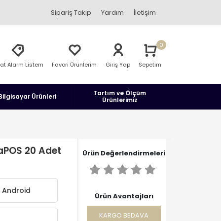
Sipariş Takip
Yardım
İletişim
0
yat Alarm Listem
Favori Ürünlerim
Giriş Yap
Sepetim
Tartım ve Ölçüm
Bilgisayar Ürünleri
Ürünlerimiz
aPOS 20 Adet
Ürün Değerlendirmeleri
 Android
Ürün Avantajları
KARGO BEDAVA