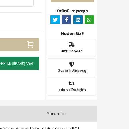
Ürünü Paylaşın
Neden Biz?
Hızlı Gönderi
P İLE SİPARİŞ VER
Güvenli Alışveriş
İade ve Değişim
Yorumlar
pekiştiren, Android tabanlı bir yazarkasa POS