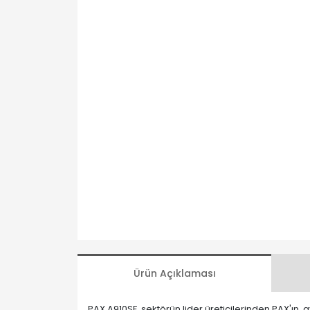
Ürün Açıklaması
PAX A910SF, sektörün lider üreticilerinden PAX'ın, 