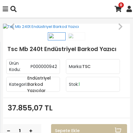
0
Tsc Mb 240t Endüstriyel Barkod Yazıcı
Ürün
P000000942
Marka:
TSC
Kodu:
Endüstriyel
Kategori:
Barkod
Stok:
1
Yazıcılar
37.855,07 TL
Sepete Ekle