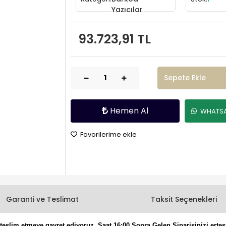
Yazıcılar
93.723,91 TL
Sepete Ekle
Hemen Al
WHATSAP
Favorilerime ekle
Garanti ve Teslimat
Taksit Seçenekleri
eslim etmeye gayret ediyoruz. Saat 16:00 Sonra Gelen Siparişinizi ertes