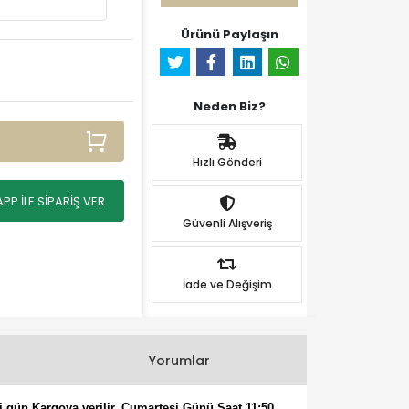
Ürünü Paylaşın
Neden Biz?
Hızlı Gönderi
P İLE SİPARİŞ VER
Güvenli Alışveriş
İade ve Değişim
Yorumlar
i gün Kargoya verilir. Cumartesi Günü Saat 11:50