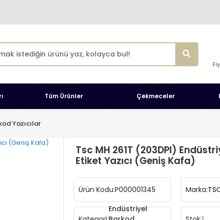
Fi
ı
Tüm Ürünler
Çekmeceler
kod Yazıcılar
Tsc MH 261T (203DPI) Endüstri
Etiket Yazıcı (Geniş Kafa)
Ürün Kodu:
P000001345
Marka:
TS
Endüstriyel
Kategori:
Barkod
Stok:
1