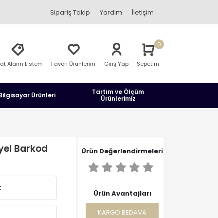
Sipariş Takip
Yardım
İletişim
0
yat Alarm Listem
Favori Ürünlerim
Giriş Yap
Sepetim
Tartım ve Ölçüm
Bilgisayar Ürünleri
Ürünlerimiz
yel Barkod
Ürün Değerlendirmeleri
C
Ürün Avantajları
KARGO BEDAVA