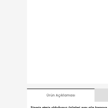
Ürün Açıklaması
Sipariş etmiş olduğunuz ürünleri aynı gün kargoya t