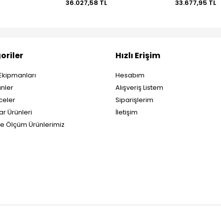
36.027,58 TL
33.677,95 TL
oriler
Hızlı Erişim
Ekipmanları
Hesabım
nler
Alışveriş Listem
eler
Siparişlerim
ar Ürünleri
İletişim
ve Ölçüm Ürünlerimiz