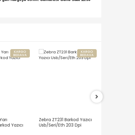
KARGO
KARGO
BEDAVA
BEDAVA
Yarı
Zebra ZT231 Barkod Yazıcı
Zebra ZT411 3
arkod Yazıcı
Usb/Seri/Eth 203 Dpi
Barkod Yazıcı