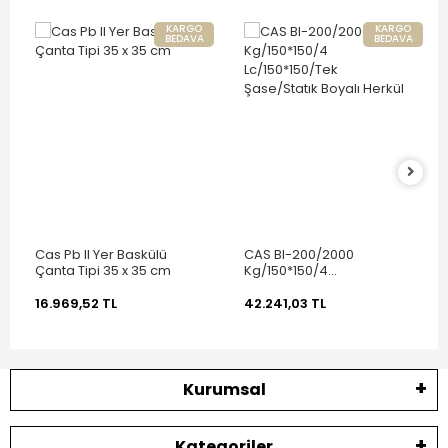
KARGO
KARGO
BEDAVA
BEDAVA
Cas Pb II Yer Baskülü
CAS BI-200/2000
Çanta Tipi 35 x 35 cm
Kg/150*150/4
Lc/150*150/Tek
Şase/Statık Boyalı Herkül
16.969,52 TL
42.241,03 TL
Kurumsal
Kategoriler