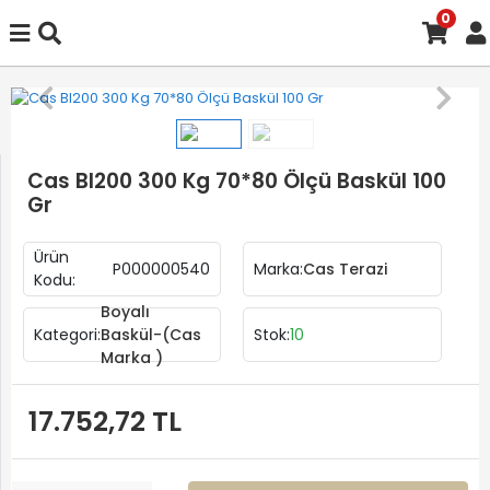
0
Cas BI200 300 Kg 70*80 Ölçü Baskül 100
Gr
Ürün
P000000540
Marka:
Cas Terazi
Kodu:
Boyalı
Kategori:
Baskül-(Cas
Stok:
10
Marka )
17.752,72 TL