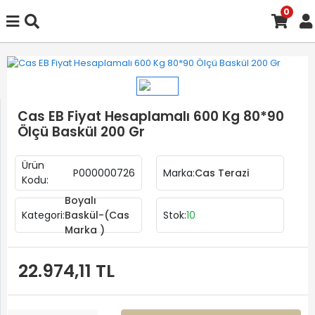
0
Cas EB Fiyat Hesaplamalı 600 Kg 80*90
Ölçü Baskül 200 Gr
Ürün
P000000726
Marka:
Cas Terazi
Kodu:
Boyalı
Kategori:
Baskül-(Cas
Stok:
10
Marka )
22.974,11 TL