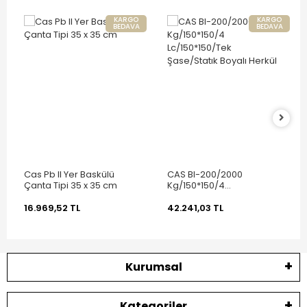
KARGO
KARGO
BEDAVA
BEDAVA
Cas Pb II Yer Baskülü
CAS BI-200/2000
Çanta Tipi 35 x 35 cm
Kg/150*150/4
Lc/150*150/Tek
Şase/Statık Boyalı Herkül
16.969,52 TL
42.241,03 TL
Kurumsal
Kategoriler