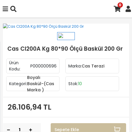
0
Cas CI200A Kg 80*90 Ölçü Baskül 200 Gr
Ürün
P000000696
Marka:
Cas Terazi
Kodu:
Boyalı
Kategori:
Baskül-(Cas
Stok:
10
Marka )
26.106,94 TL
Sepete Ekle