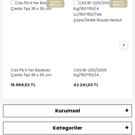
KARGO
KARGO
BEDAVA
BEDAVA
Cas Pb II Yer Baskülü
CAS BI-200/2000
Çanta Tipi 35 x 35 cm
Kg/150*150/4
Lc/150*150/Tek
Şase/Statık Boyalı Herkül
16.969,52 TL
42.241,03 TL
Kurumsal
Kategoriler