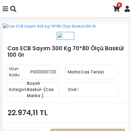
0
Cas ECB Sayım 300 Kg 70*80 Ölçü Baskül
100 Gr
Ürün
P000000720
Marka:
Cas Terazi
Kodu:
Boyalı
Kategori:
Baskül-(Cas
Stok:
1
Marka )
22.974,11 TL