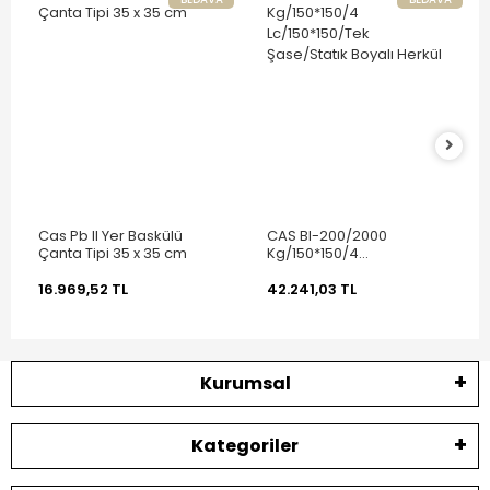
Cas Pb II Yer Baskülü
CAS BI-200/2000
Çanta Tipi 35 x 35 cm
Kg/150*150/4
Lc/150*150/Tek
Şase/Statık Boyalı Herkül
16.969,52 TL
42.241,03 TL
Kurumsal
Kategoriler