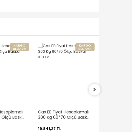
KARGO
KARGO
BEDAVA
BEDAVA
 Hesaplamalı
Cas EB Fiyat Hesaplamalı
Cas EB Fiyat 
 Ölçü Baskül
300 Kg 60*70 Ölçü Baskül
150 Kg 50*60 
100 Gr
50 Gr
19.841,27 TL
17.752,72 TL