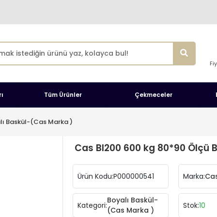
Fi
ı
Tüm Ürünler
Çekmeceler
lı Baskül-(Cas Marka )
Cas BI200 600 kg 80*90 Ölçü B
Ürün Kodu:
P000000541
Marka:
Cas
Boyalı Baskül-
Kategori:
Stok:
10
(Cas Marka )