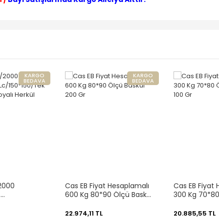
KARGO
KARGO
BEDAVA
BEDAVA
2000
Cas EB Fiyat Hesaplamalı
Cas EB Fiyat
4
600 Kg 80*90 Ölçü Baskül
300 Kg 70*80
ek
200 Gr
100 Gr
oyalı Herkül
22.974,11 TL
20.885,55 TL