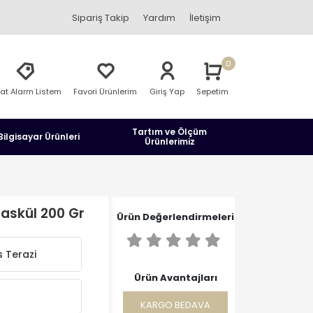
Sipariş Takip
Yardım
İletişim
0
yat Alarm Listem
Favori Ürünlerim
Giriş Yap
Sepetim
Tartım ve Ölçüm
Bilgisayar Ürünleri
Ürünlerimiz
askül 200 Gr
Ürün Değerlendirmeleri
 Terazi
Ürün Avantajları
KARGO BEDAVA