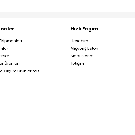
oriler
Hızlı Erişim
Ekipmanları
Hesabım
nler
Alışveriş Listem
eler
Siparişlerim
ar Ürünleri
İletişim
ve Ölçüm Ürünlerimiz