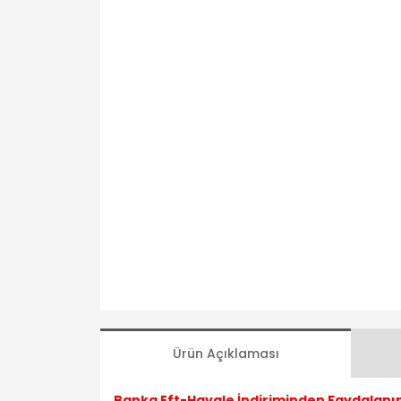
Ürün Açıklaması
Banka Eft-Havale İndiriminden Faydalanın