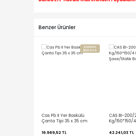
Benzer Ürünler
KARGO
BEDAVA
Cas Pb II Yer Baskülü
CAS BI-200/
Çanta Tipi 35 x 35 cm
Kg/150*150/
Lc/150*150/T
Şase/Statık B
16.969,52 TL
42.241,03 TL