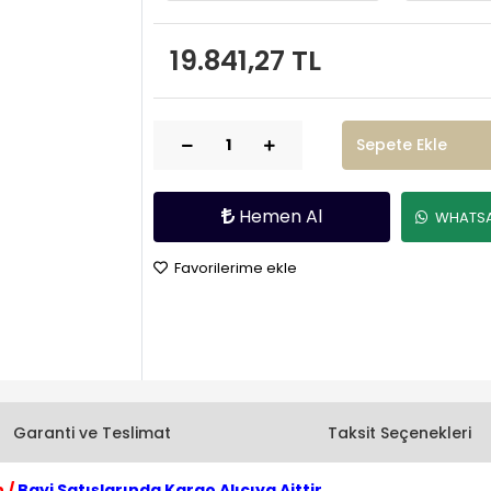
19.841,27 TL
Sepete Ekle
Hemen Al
WHATSAP
Favorilerime ekle
Garanti ve Teslimat
Taksit Seçenekleri
 /
Bayi Satışlarında Kargo Alıcıya Aittir.